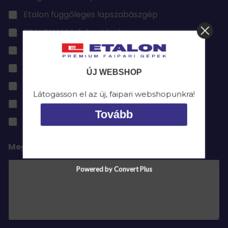
Etalon függőleges lapszabászgép
ETALON táblafelosztó gép
Etalon vákuumos emelő
Etalon porelszívó gép
ÚJ WEBSHOP
Etalon visszahordó asztal
Látogasson el az új, faipari webshopunkra!
Etalon lapszállító kocsi
Tovább
Etalon komplex rendszer
Megjegyzés
Powered by Convert Plus