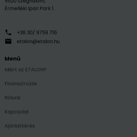
5520 Szeghalom,
Érmelléki Ipari Park 1.
+36 30/ 9759 716
etalon@etalon.hu
Menü
Miért az ETALON?
Finanszírozás
Rólunk
Kapcsolat
Ajánlatkérés