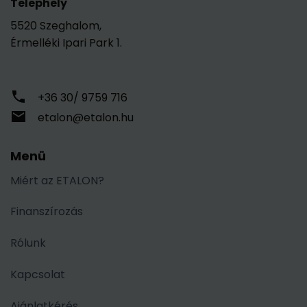
Telephely
5520 Szeghalom,
Érmelléki Ipari Park 1.
+36 30/ 9759 716
etalon@etalon.hu
Menü
Miért az ETALON?
Finanszírozás
Rólunk
Kapcsolat
Ajánlatkérés