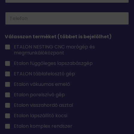
a
i
T
l
e
c
l
í
e
m
Válasszon terméket (többet is bejelölhet)
f
*
o
ETALON NESTING CNC marógép és
n
megmunkálóközpont
*
Etalon függőleges lapszabászgép
ETALON táblafelosztó gép
Etalon vákuumos emelő
Etalon porelszívó gép
Etalon visszahordó asztal
Etalon lapszállító kocsi
Etalon komplex rendszer