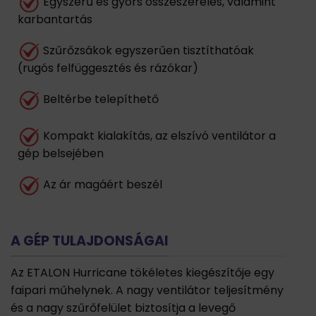
Egyszerű és gyors összeszerelés, valamint
karbantartás
Szűrőzsákok egyszerűen tisztíthatóak
(rugós felfüggesztés és rázókar)
Beltérbe telepíthető
Kompakt kialakítás, az elszívó ventilátor a
gép belsejében
Az ár magáért beszél
A GÉP TULAJDONSÁGAI
Az ETALON Hurricane tökéletes kiegészítője egy
faipari műhelynek. A nagy ventilátor teljesítmény
és a nagy szűrőfelület biztosítja a levegő