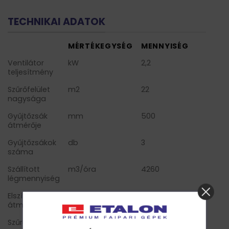
TECHNIKAI ADATOK
MÉRTÉKEGYSÉG
MENNYISÉG
Ventilátor
kW
2,2
teljesítmény
Szűrőfelület
m2
22
nagysága
Gyűjtőzsák
mm
500
átmérője
Gyűjtőzsákok
db
3
száma
Szállított
m3/óra
4260
légmennyiség
Elszívócsonk
mm
250
átmérője
Szűrőfelület
PES 400g/m2
PES 400g/m2