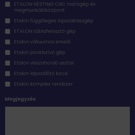
o
ETALON NESTING CNC marógép és
n
megmunkálóközpont
*
Etalon függőleges lapszabászgép
ETALON táblafelosztó gép
Etalon vákuumos emelő
Etalon porelszívó gép
Etalon visszahordó asztal
Etalon lapszállító kocsi
Etalon komplex rendszer
Megjegyzés