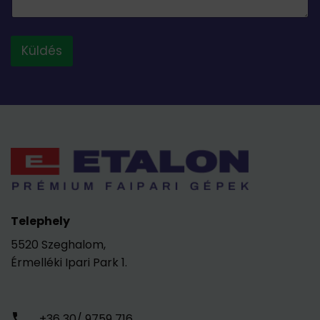
Küldés
Telephely
5520 Szeghalom,
Érmelléki Ipari Park 1.
+36 30/ 9759 716