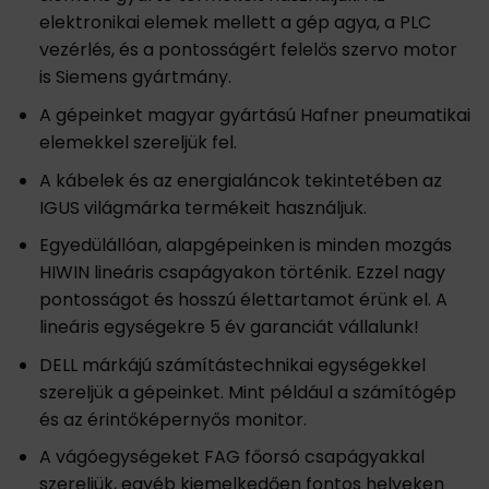
elektronikai elemek mellett a gép agya, a PLC
vezérlés, és a pontosságért felelős szervo motor
is Siemens gyártmány.
A gépeinket magyar gyártású Hafner pneumatikai
elemekkel szereljük fel.
A kábelek és az energialáncok tekintetében az
IGUS világmárka termékeit használjuk.
Egyedülállóan, alapgépeinken is minden mozgás
HIWIN lineáris csapágyakon történik. Ezzel nagy
pontosságot és hosszú élettartamot érünk el. A
lineáris egységekre 5 év garanciát vállalunk!
DELL márkájú számítástechnikai egységekkel
szereljük a gépeinket. Mint például a számítógép
és az érintőképernyős monitor.
A vágóegységeket FAG főorsó csapágyakkal
szereljük, egyéb kiemelkedően fontos helyeken