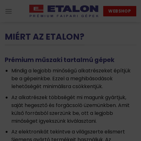
Skip
WEBSHOP
to
content
MIÉRT AZ ETALON?
Prémium műszaki tartalmú gépek
Mindig a legjobb minőségű alkatrészeket építjük
be a gépeinkbe. Ezzel a meghibásodások
lehetőségét minimálisra csökkentjük.
Az alkatrészek többségét mi magunk gyártjuk,
saját hegesztő és forgácsoló üzemünkben. Amit
külső forrásból szerzünk be, ott a legjobb
minőséget igyekszünk kiválasztani.
Az elektronikát tekintve a világszerte elismert
Siemens gyártó termékeit használjuk. Az