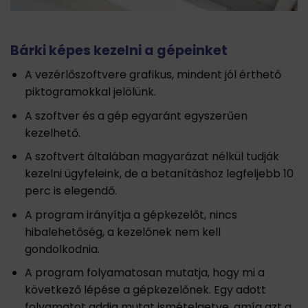
Bárki képes kezelni a gépeinket
A vezérlőszoftvere grafikus, mindent jól érthető
piktogramokkal jelölünk.
A szoftver és a gép egyaránt egyszerűen
kezelhető.
A szoftvert általában magyarázat nélkül tudják
kezelni ügyfeleink, de a betanításhoz legfeljebb 10
perc is elegendő.
A program irányítja a gépkezelőt, nincs
hibalehetőség, a kezelőnek nem kell
gondolkodnia.
A program folyamatosan mutatja, hogy mi a
következő lépése a gépkezelőnek. Egy adott
folyamatot addig mutat ismételgetve, amíg azt a