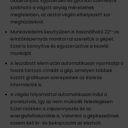
oldalirányba. Egyszerűen és gyorsan személyre
szabható a vágott anyag méreteinek
megfelelően, az asztal végén elhelyezett kar
meghúzásával.
Munkavédelmi kesztyűben is használható 22”-os
érintőképernyős monitorral szereltük a gépet.
Ezzel is könnyítve és egyszerűsítve a kezelő
munkáját.
A leszabott elem után automatikusan nyomtatja a
hozzá tartozó címkét a gép, amelyen többek
között grafikusan szerepelnek az élzárás
információk is.
A vágási folyamattal automatikusan indul a
porelszívás, így az nem működik feleslegesen.
Ezzel csökken a zajszennyezés és az
energiafelhasználás is. Valamint a gépkezelőnek
sosem kell ki- és bekapcsolni az elszívót.