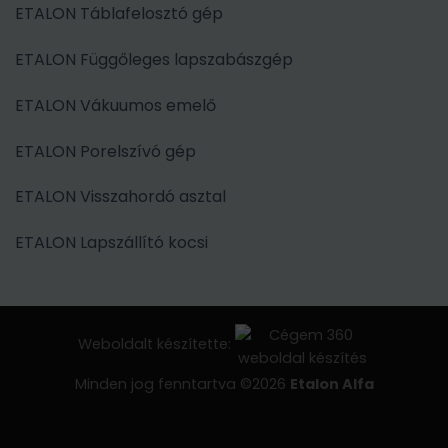
ETALON Táblafelosztó gép
ETALON Függőleges lapszabászgép
ETALON Vákuumos emelő
ETALON Porelszívó gép
ETALON Visszahordó asztal
ETALON Lapszállító kocsi
Weboldalt készítette:
Minden jog fenntartva ©2026
Etalon Alfa